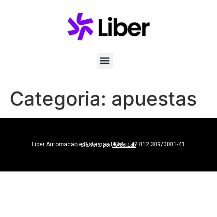
Categoria:
apuestas
Liber Automacao e Sistemas LTDA – 42.012.309/0001-41
Site feito por
HAU5.Lab