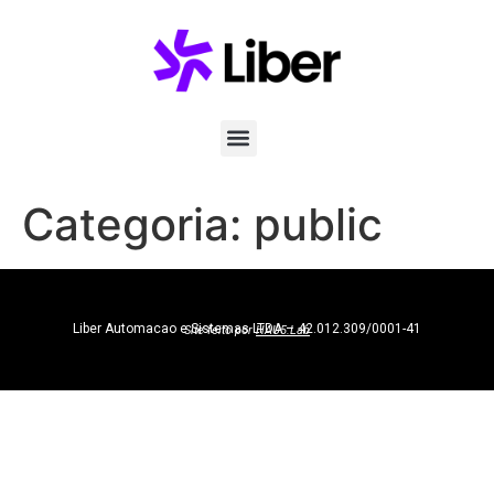
Categoria:
public
Liber Automacao e Sistemas LTDA – 42.012.309/0001-41
Site feito por
HAU5.Lab